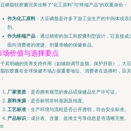
豆磷脂软胶囊完美诠释了“化工原料”与“终端产品”的双重身份：
作为化工原料
：大豆磷脂是许多下游工业生产的中间体或添
剂。
作为终端产品
：通过精密的加工和胶囊剂型设计，它直接成
面向消费者的便捷、剂量准确的保健食品。
市场价值与选择要点
由于其明确的营养支持作用（如辅助调节血脂、保护肝脏），大
磷脂软胶囊在全球保健市场占据重要地位。消费者在选择时，应
注：
厂家资质
：是否拥有规范的食品或保健品生产许可证。
原料来源
：是否标明非转基因及纯度。
工艺标准
：生产环境与流程是否公开透明，符合安全标准。
产品标识
：成分表、含量、批准文号等信息是否清晰完整。
##