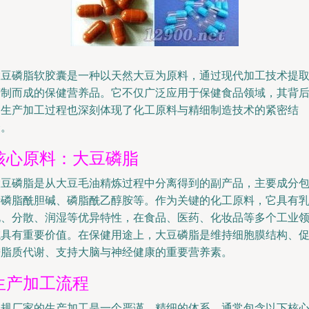
大豆磷脂软胶囊是一种以天然大豆为原料，通过现代加工技术提
精制而成的保健营养品。它不仅广泛应用于保健食品领域，其背
的生产加工过程也深刻体现了化工原料与精细制造技术的紧密结
合。
核心原料：大豆磷脂
大豆磷脂是从大豆毛油精炼过程中分离得到的副产品，主要成分
括磷脂酰胆碱、磷脂酰乙醇胺等。作为关键的化工原料，它具有
化、分散、润湿等优异特性，在食品、医药、化妆品等多个工业
域具有重要价值。在保健用途上，大豆磷脂是维持细胞膜结构、
进脂质代谢、支持大脑与神经健康的重要营养素。
生产加工流程
正规厂家的生产加工是一个严谨、精细的体系，通常包含以下核